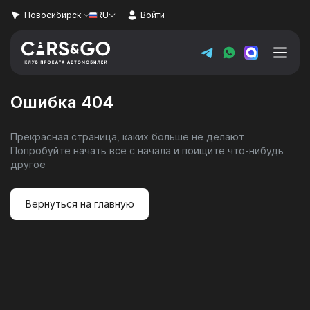
Новосибирск
RU
Войти
Ошибка 404
Автопарк
Прекрасная страница, каких больше не делают
Услуги
Попробуйте начать все с начала и поищите что-нибудь
другое
Super sale
Вернуться на главную
Цены
Условия аренды
О компании