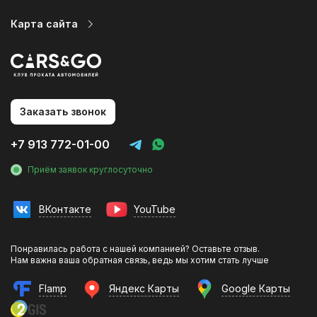
Контакты
Карта сайта
Автопарк
Цены
Услуги
Заказать звонок
О компании
Статьи и новости
+7 913 772-01-00
Контакты
Приём заявок круглосуточно
Аренда авто на мероприятия
Аренда авто без водителя в Новосибирске
ВКонтакте
YouTube
Аренда с водителем
Аренда авто в аэропорту
Понравилась работа с нашей компанией? Оставьте отзыв.
Фотосессии с авто
Нам важна ваша обратная связь, ведь мы хотим стать лучше
Flamp
Яндекс Карты
Google Карты
Эконом
Комфорт