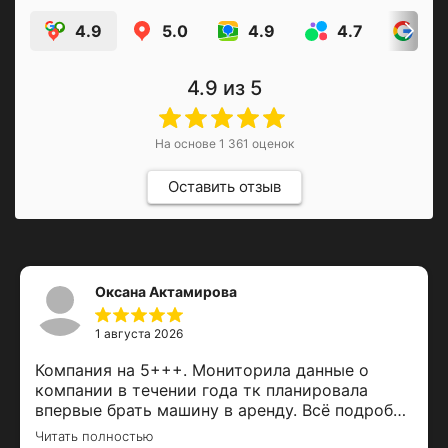
4.9
5.0
4.9
4.7
5.
4.9
из 5
На основе
1 361
оценок
Оставить отзыв
Оксана Актамирова
1 августа 2026
Компания на 5+++. Мониторила данные о
компании в течении года тк планировала
впервые брать машину в аренду. Всё подробно
написали, подстроились под мои условия (
Читать полностью