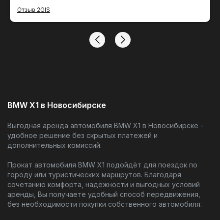
подача машины в 5 утра
) , отдельное
спасибо Михаилу , всё рассказал, показал,
Отзыв 2GIS
обьяснил. Попросила поменять время по
возврату автомобиля на более раннее, без
проблем всё перенесли . Брала автомобиль
для поездки на 300 км от города. Автомобиль
чистый, полный бак. Если кто-то еще
сомневается ( как я) брать- не брать в аренду
машину, у этой компании я однозначно
рекомендую БРАТЬ.
BMW X1 в Новосибирске
Выгодная аренда автомобиля BMW X1 в Новосибирске -
удобное решение без скрытых платежей и
дополнительных комиссий.
Прокат автомобиля BMW X1 подойдёт для поездок по
городу или туристических маршрутов. Благодаря
сочетанию комфорта, надёжности и выгодных условий
аренды, Вы получаете удобный способ передвижения,
без необходимости покупки собственного автомобиля.