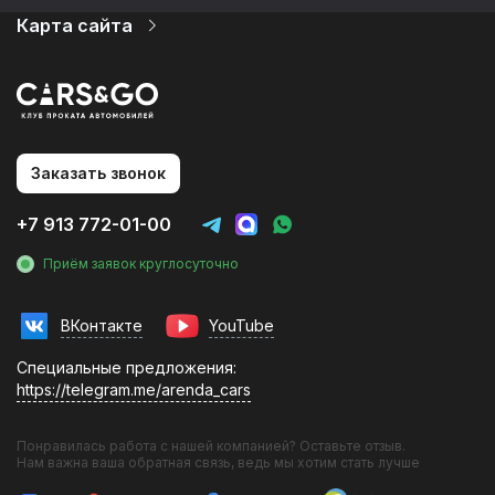
Карта сайта
Автопарк
Цены
Услуги
О компании
Статьи и новости
Контакты
Заказать звонок
Аренда авто на мероприятия
Аренда авто без водителя в Новосибирске
+7 913 772-01-00
Аренда с водителем
Аренда авто в аэропорту
Приём заявок круглосуточно
Фотосессии с авто
Эконом
Комфорт
ВКонтакте
YouTube
Бизнес
Премиум
Специальные предложения:
Кроссовер
https://telegram.me/arenda_cars
Внедорожник
Минивэн
Понравилась работа с нашей компанией? Оставьте отзыв.
Audi
BMW
Нам важна ваша обратная связь, ведь мы хотим стать лучше
Changan
Chery
Exeed
Ford