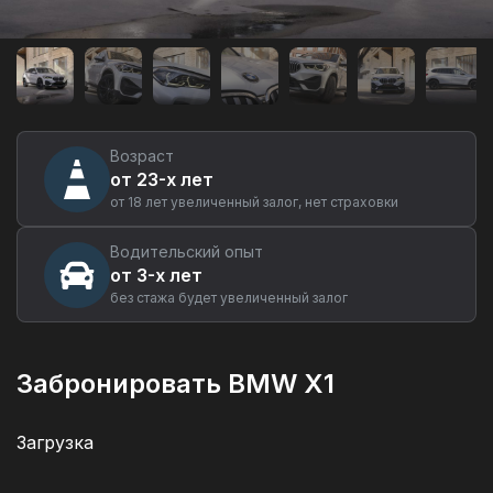
Аренда
автомобиля
BMW
X1
в
Новосибирске
Возраст
от 23-х лет
от 18 лет увеличенный залог, нет страховки
Водительский опыт
от 3-х лет
без стажа будет увеличенный залог
Забронировать BMW X1
Загрузка