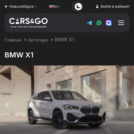
Новосибирск
RU
Войти в кабинет
»
»
BMW X1
Главная
Автопарк
BMW X1